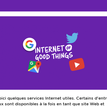
oici quelques services Internet utiles. Certains d'ent
ux sont disponibles à la fois en tant que site Web et